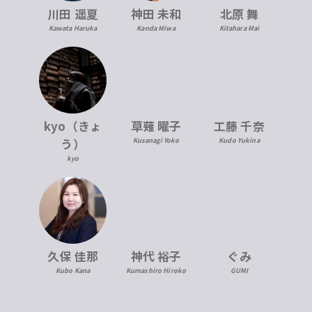
川田 遥夏
神田 未和
北原 舞
Kawata Haruka
Kanda Miwa
Kitahara Mai
kyo（きょ
草薙 曜子
工藤 千奈
う）
Kusanagi Yoko
Kudo Yukina
kyo
久保 佳那
神代 裕子
ぐみ
Kubo Kana
Kumashiro Hiroko
GUMI