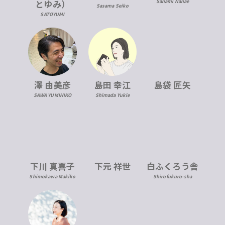
とゆみ）
Sanami Nanae
Sasama Seiko
SATOYUMI
澤 由美彦
島田 幸江
島袋 匠矢
SAWA YUMIHIKO
Shimada Yukie
下川 真喜子
下元 祥世
白ふくろう舎
Shimokawa Makiko
Shirofukuro-sha