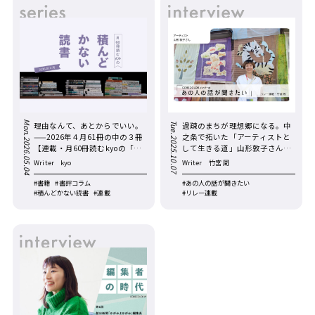
Mon.2026.05.04
理由なんて、あとからでいい。
過疎のまちが理想郷になる。中
Tue.2025.10.07
——2026年４月61冊の中の３冊
之条で拓いた「アーティストと
【連載・月60冊読むkyoの「積
して生きる道」山形敦子さん
んどかない」読書／第５回】
【リレー連載・あの人の話が聞
Writer
kyo
Writer
竹宮 周
きたい／第８回】
#書籍
#書評コラム
#あの人の話が聞きたい
#積んどかない読書
#連載
#リレー連載