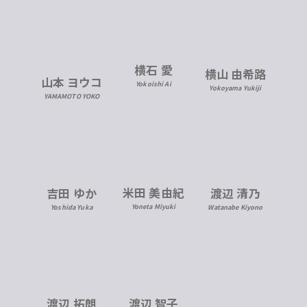
横石 愛
横山 由希路
山本 ヨウコ
Yokoishi Ai
Yokoyama Yukiji
YAMAMOTO YOKO
米田 美由紀
吉田 ゆか
渡辺 清乃
Yoneta Miyuki
Yoshida Yuka
Watanabe Kiyono
渡辺 拓朗
渡辺 智子