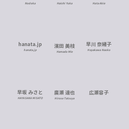
Nodoka
Haishi Yuka
Hata Akie
hanata.jp
早川 奈緒子
濱田 美枝
hanata.jp
Hayakawa Naoko
Hamada Mie
早坂 みさと
広瀬容子
廣瀬 達也
HAYASAKA MISATO
Hirose Tatsuya