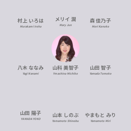
メリイ 潤
村上 いろは
森 佳乃子
Mary Jun
Murakami Iroha
Mori Kanoko
八木 ななみ
山科 美智子
山田 智子
Yagi Nanami
Ymashina Michiko
Yamada Tomoko
山田 陽子
山本 しのぶ
やまもと みり
YAMADA YOKO
Yamamoto Shinobu
Yamamoto Miri