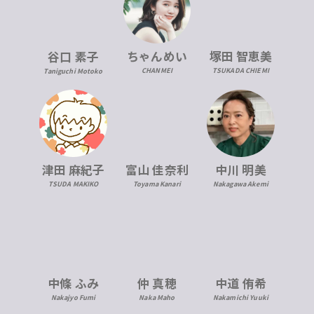
ちゃんめい
塚田 智恵美
谷口 素子
CHANMEI
TSUKADA CHIEMI
Taniguchi Motoko
津田 麻紀子
富山 佳奈利
中川 明美
TSUDA MAKIKO
Toyama Kanari
Nakagawa Akemi
中條 ふみ
仲 真穂
中道 侑希
Nakajyo Fumi
Naka Maho
Nakamichi Yuuki