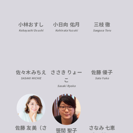
小林おすし
小日向 佑月
三枝 徹
Kobayashi Osushi
Kohinata Yuzuki
Saegusa Toru
佐々木みちえ
ささき りょー
佐藤 優子
SASAKI MICHIE
こ
Sato Yuko
Sasaki Ryoko
佐藤 友美（さ
さなみ 七恵
笹間 聖子