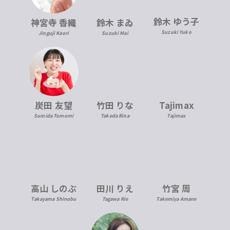
鈴木 ゆう子
神宮寺 香織
鈴木 まゐ
Suzuki Yuko
Jinguji Kaori
Suzuki Mai
炭田 友望
竹田 りな
Tajimax
Sumida Tomomi
Takeda Rina
Tajimax
高山 しのぶ
田川 りえ
竹宮 周
Takayama Shinobu
Tagawa Rie
Takemiya Amane