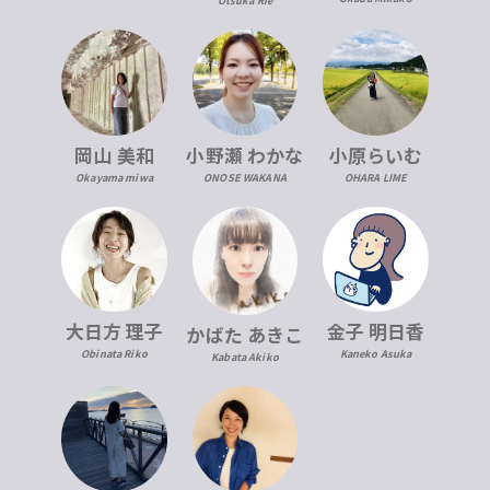
Otsuka Rie
岡山 美和
小野瀬 わかな
小原らいむ
Okayama miwa
ONOSE WAKANA
OHARA LIME
大日方 理子
金子 明日香
かばた あきこ
Obinata Riko
Kaneko Asuka
Kabata Akiko