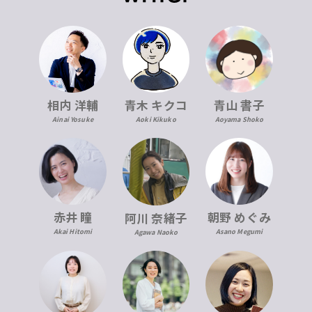
青木 キクコ
相内 洋輔
青山 書子
Aoki Kikuko
Ainai Yosuke
Aoyama Shoko
赤井 瞳
朝野 めぐみ
阿川 奈緒子
Akai Hitomi
Asano Megumi
Agawa Naoko