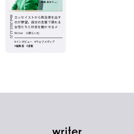
Wed.2022.12.21
エッセイストから政治家を出す
のが野望。自分の言葉で語れる
女性たちと社会を動かせるメデ
ィアを目指して。『かがみよか
Writer
小原らいむ
がみ』／伊藤あかり編集長【編
集者の時代 第１回】
#インタビュー
#ウェブメディア
#編集者
#連載