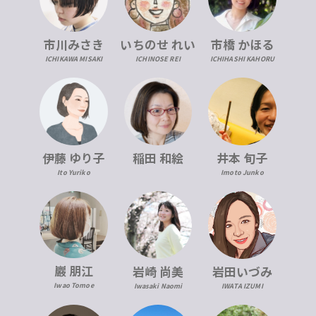
市川みさき
いちのせ れい
市橋 かほる
ICHIKAWA MISAKI
ICHINOSE REI
ICHIHASHI KAHORU
伊藤 ゆり子
稲田 和絵
井本 旬子
Ito Yuriko
Imoto Junko
巖 朋江
岩崎 尚美
岩田いづみ
Iwao Tomoe
Iwasaki Naomi
IWATA IZUMI