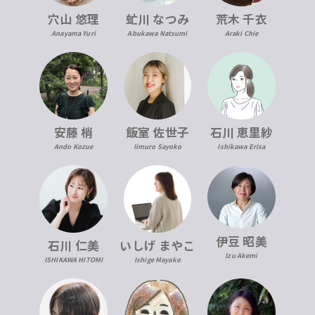
穴山 悠理
虻川 なつみ
荒木 千衣
Anayama Yuri
Abukawa Natsumi
Araki Chie
安藤 梢
飯室 佐世子
石川 恵里紗
Ando Kozue
Iimuro Sayoko
Ishikawa Erisa
伊豆 昭美
石川 仁美
いしげ まやこ
Izu Akemi
ISHIKAWA HITOMI
Ishige Mayako