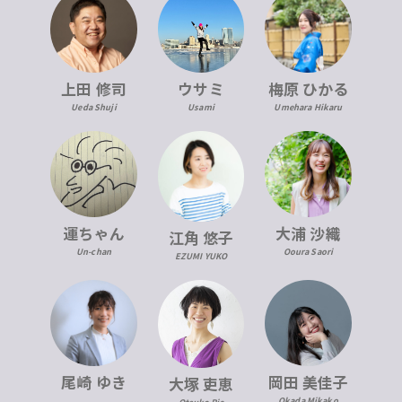
上田 修司
ウサミ
梅原 ひかる
Ueda Shuji
Usami
Umehara Hikaru
運ちゃん
大浦 沙織
江角 悠子
Un-chan
Ooura Saori
EZUMI YUKO
尾崎 ゆき
岡田 美佳子
大塚 吏恵
Okada Mikako