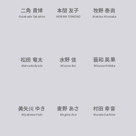
二角 貴博
本間 友子
牧野 泰尚
Futakado Takahiro
HONMA TOMOKO
Makino Hirotaka
松田 竜太
水野 佳
蓑和 英果
Matsuda Ryuta
Mizuno Kei
Minowa Hideka
美矢川 ゆき
麦野 あさ
村田 幸音
Miyakawa Yuki
Mugino Asa
Murata Sachine