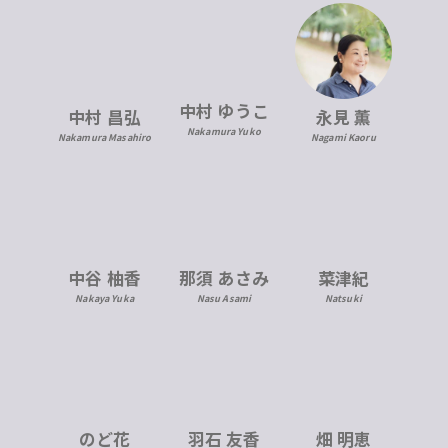
中村 ゆうこ
中村 昌弘
永見 薫
Nakamura Yuko
Nakamura Masahiro
Nagami Kaoru
中谷 柚香
那須 あさみ
菜津紀
Nakaya Yuka
Nasu Asami
Natsuki
のど花
羽石 友香
畑 明恵