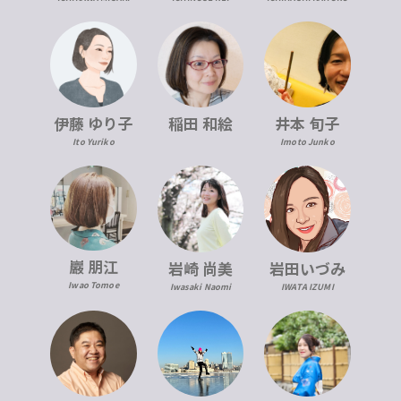
伊藤 ゆり子
稲田 和絵
井本 旬子
Ito Yuriko
Imoto Junko
巖 朋江
岩崎 尚美
岩田いづみ
Iwao Tomoe
Iwasaki Naomi
IWATA IZUMI