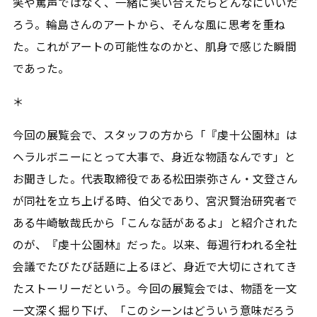
笑や罵声ではなく、一緒に笑い合えたらどんなにいいだ
ろう。輪島さんのアートから、そんな風に思考を重ね
た。これがアートの可能性なのかと、肌身で感じた瞬間
であった。
＊
今回の展覧会で、スタッフの方から「『虔十公園林』は
ヘラルボニーにとって大事で、身近な物語なんです」と
お聞きした。代表取締役である松田崇弥さん・文登さん
が同社を立ち上げる時、伯父であり、宮沢賢治研究者で
ある牛崎敏哉氏から「こんな話があるよ」と紹介された
のが、『虔十公園林』だった。以来、毎週行われる全社
会議でたびたび話題に上るほど、身近で大切にされてき
たストーリーだという。今回の展覧会では、物語を一文
一文深く掘り下げ、「このシーンはどういう意味だろう