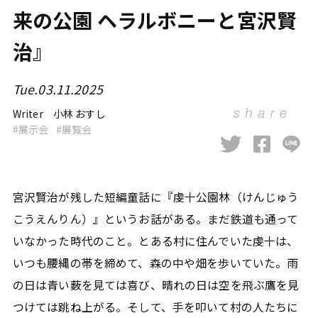
来の公園 ヘラルボニーと宮沢賢
治』
Tue.03.11.2025
Writer
小林 おすし
展示会
展覧会
宮沢賢治が残した短編童話に『虔十公園林（けんじゅう
こうえんりん）』というお話がある。まだ鉄道も通って
いなかった時代のこと。とある村に住んでいた虔十は、
いつも腰縄の帯を締めて、森の中や畑を歩いていた。雨
の日は青い薮を見ては喜び、晴れの日は空を飛ぶ鷹を見
つけては跳ね上がる。そして、手を叩いて村の人たちに