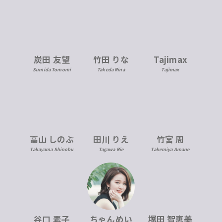
炭田 友望
竹田 りな
Tajimax
Sumida Tomomi
Takeda Rina
Tajimax
高山 しのぶ
田川 りえ
竹宮 周
Takayama Shinobu
Tagawa Rie
Takemiya Amane
ちゃんめい
塚田 智恵美
谷口 素子