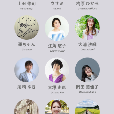
上田 修司
ウサミ
梅原 ひかる
Ueda Shuji
Usami
Umehara Hikaru
運ちゃん
大浦 沙織
江角 悠子
Un-chan
Ooura Saori
EZUMI YUKO
尾崎 ゆき
岡田 美佳子
大塚 吏恵
Okada Mikako
Otsuka Rie