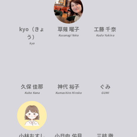
kyo（きょ
草薙 曜子
工藤 千奈
う）
Kusanagi Yoko
Kudo Yukina
kyo
久保 佳那
神代 裕子
ぐみ
Kubo Kana
Kumashiro Hiroko
GUMI
小林おすし
小日向 佑月
三枝 徹