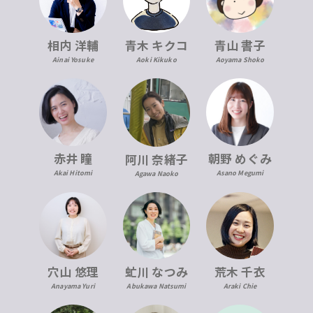
青木 キクコ
相内 洋輔
青山 書子
Aoki Kikuko
Ainai Yosuke
Aoyama Shoko
赤井 瞳
朝野 めぐみ
阿川 奈緒子
Akai Hitomi
Asano Megumi
Agawa Naoko
穴山 悠理
虻川 なつみ
荒木 千衣
Anayama Yuri
Abukawa Natsumi
Araki Chie