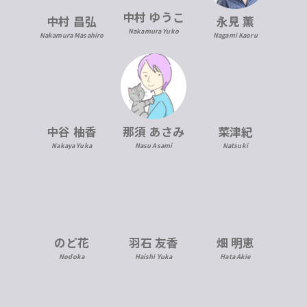
中村 ゆうこ
中村 昌弘
永見 薫
Nakamura Yuko
Nakamura Masahiro
Nagami Kaoru
中谷 柚香
那須 あさみ
菜津紀
Nakaya Yuka
Nasu Asami
Natsuki
のど花
羽石 友香
畑 明恵
Nodoka
Haishi Yuka
Hata Akie