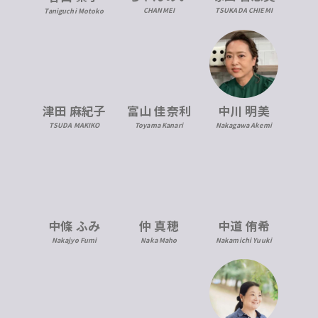
CHANMEI
TSUKADA CHIEMI
Taniguchi Motoko
津田 麻紀子
富山 佳奈利
中川 明美
TSUDA MAKIKO
Toyama Kanari
Nakagawa Akemi
中條 ふみ
仲 真穂
中道 侑希
Nakajyo Fumi
Naka Maho
Nakamichi Yuuki