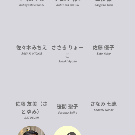
Kobayashi Osushi
Kohinata Yuzuki
Saegusa Toru
佐々木みちえ
ささき りょー
佐藤 優子
SASAKI MICHIE
こ
Sato Yuko
Sasaki Ryoko
佐藤 友美（さ
さなみ 七恵
笹間 聖子
とゆみ）
Sanami Nanae
Sasama Seiko
SATOYUMI