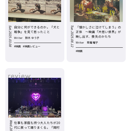
自分に何ができるのか。『犬と
「懐かしさに泣けてしまう」の
Tue.2025.08.12
Sat.2025.03.08
戦争』を見て思ったこと
正体 ～映画『片思い世界』が
映し出す、喪失のかたち
Writer
鈴木 ゆう子
Writer
草薙 曜子
#映画
#映画レビュー
#映画
仕事も家庭も持つ大人たちが20
代に戻って踊りまくる。『岡村