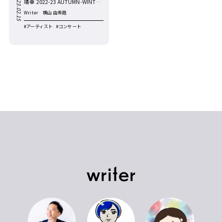
Wed.2023.02.15
靖幸 2022-23 AUTUMN-WINTER
ツアー「アパシー」』千秋楽を
Writer
横山 由希路
観て
#アーティスト
#コンサート