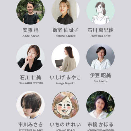
安藤 梢
飯室 佐世子
石川 恵里紗
Ando Kozue
Iimuro Sayoko
Ishikawa Erisa
伊豆 昭美
石川 仁美
いしげ まやこ
Izu Akemi
ISHIKAWA HITOMI
Ishige Mayako
市川みさき
いちのせ れい
市橋 かほる
ICHIKAWA MISAKI
ICHINOSE REI
ICHIHASHI KAHORU