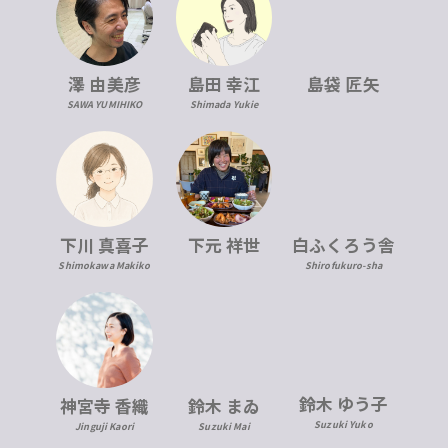
澤 由美彦
島田 幸江
島袋 匠矢
SAWA YUMIHIKO
Shimada Yukie
下川 真喜子
下元 祥世
白ふくろう舎
Shimokawa Makiko
Shirofukuro-sha
鈴木 ゆう子
神宮寺 香織
鈴木 まゐ
Suzuki Yuko
Jinguji Kaori
Suzuki Mai