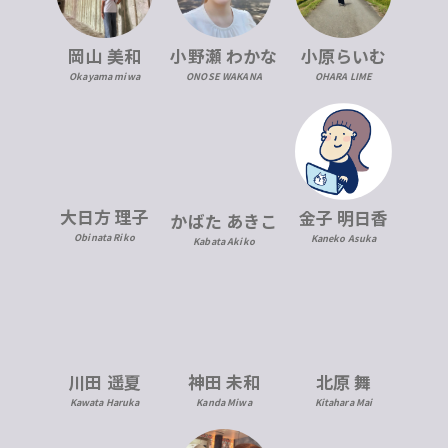
岡山 美和
小野瀬 わかな
小原らいむ
Okayama miwa
ONOSE WAKANA
OHARA LIME
大日方 理子
金子 明日香
かばた あきこ
Obinata Riko
Kaneko Asuka
Kabata Akiko
川田 遥夏
神田 未和
北原 舞
Kawata Haruka
Kanda Miwa
Kitahara Mai