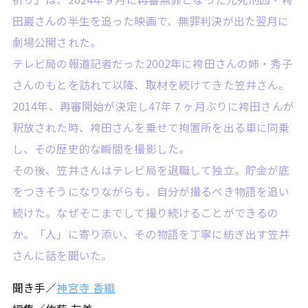
田巖さんの半生を追った映画で、無罪判決が出た翌月に
劇場公開された。
テレビ局の報道記者だった2002年に袴田さんの姉・秀子
さんのもとを訪れて以降、取材を続けてきた笠井さん。
2014年、再審開始が決定し47年７ヶ月ぶりに袴田さんが
釈放された時、袴田さんを乗せて拘置所を出る車に同乗
し、その歴史的な瞬間を撮影した。
その後、笠井さんはテレビ局を退職して独立。貯金が底
をつきそうになりながらも、自分が撮るべき物語を追い
続けた。なぜそこまでして撮り続けることができるの
か。「人」に寄り添い、その物語を丁寧に紡ぎ出す笠井
さんに話を聞いた。
聞き手／
神宮寺 香織