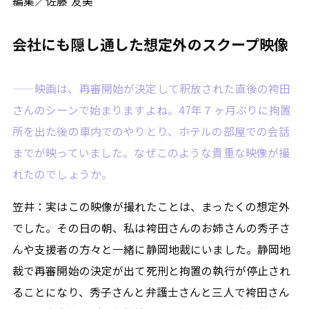
編集／佐藤 友美
会社にも隠し通した想定外のスクープ映像
——映画は、再審開始が決定して釈放された直後の袴田
さんのシーンで始まりますよね。47年７ヶ月ぶりに拘置
所を出た後の車内でのやりとり、ホテルの部屋での会話
までが映っていました。なぜこのような貴重な映像が撮
れたのでしょうか。
笠井：実はこの映像が撮れたことは、まったくの想定外
でした。その日の朝、私は袴田さんのお姉さんの秀子さ
んや支援者の方々と一緒に静岡地裁にいました。静岡地
裁で再審開始の決定が出て死刑と拘置の執行が停止され
ることになり、秀子さんと弁護士さんと三人で袴田さん