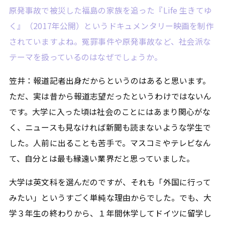
原発事故で被災した福島の家族を追った『Life 生きてゆ
く』（2017年公開）というドキュメンタリー映画を制作
されていますよね。冤罪事件や原発事故など、社会派な
テーマを扱っているのはなぜでしょうか。
笠井：報道記者出身だからというのはあると思います。
ただ、実は昔から報道志望だったというわけではないん
です。大学に入った頃は社会のことにはあまり関心がな
く、ニュースも見なければ新聞も読まないような学生で
した。人前に出ることも苦手で。マスコミやテレビなん
て、自分とは最も縁遠い業界だと思っていました。
大学は英文科を選んだのですが、それも「外国に行って
みたい」というすごく単純な理由からでした。でも、大
学３年生の終わりから、１年間休学してドイツに留学し