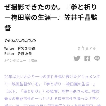
ぜ撮影できたのか。『拳と祈り
—袴田巖の生涯—』笠井千晶監
督
Wed.07.30.2025
Writer
神宮寺 香織
Editor
佐藤 友美
インタビュー
映画
20年以上にわたり一つの事件を追い続けたドキュメンタ
リー映画監督がいる。『拳と祈り —袴田巖の生涯—』
（以下、『拳と祈り』）の監督、笠井千晶さんだ。戦後
最大の冤罪事件の一つとされる袴田事件を扱った『拳と
祈り』は、2024年９月に再審無罪となった元死刑囚・袴