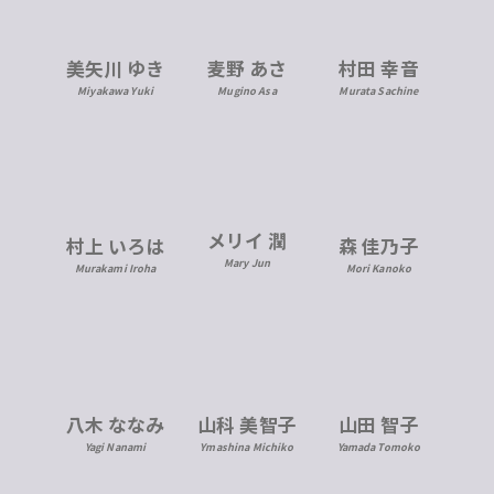
美矢川 ゆき
麦野 あさ
村田 幸音
Miyakawa Yuki
Mugino Asa
Murata Sachine
メリイ 潤
村上 いろは
森 佳乃子
Mary Jun
Murakami Iroha
Mori Kanoko
八木 ななみ
山科 美智子
山田 智子
Yagi Nanami
Ymashina Michiko
Yamada Tomoko