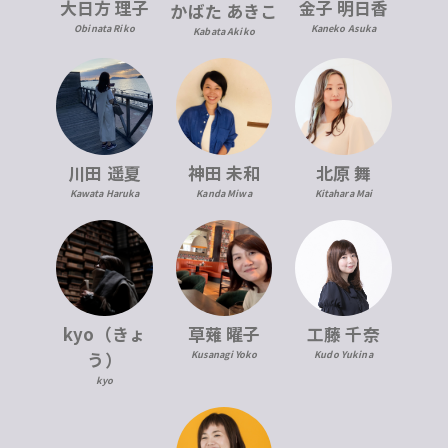
大日方 理子
金子 明日香
かばた あきこ
Obinata Riko
Kaneko Asuka
Kabata Akiko
川田 遥夏
神田 未和
北原 舞
Kawata Haruka
Kanda Miwa
Kitahara Mai
kyo（きょ
草薙 曜子
工藤 千奈
う）
Kusanagi Yoko
Kudo Yukina
kyo