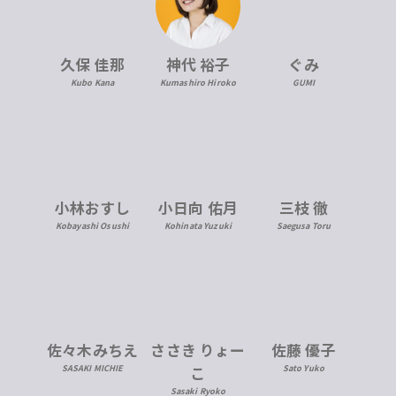
久保 佳那
神代 裕子
ぐみ
Kubo Kana
Kumashiro Hiroko
GUMI
小林おすし
小日向 佑月
三枝 徹
Kobayashi Osushi
Kohinata Yuzuki
Saegusa Toru
佐々木みちえ
ささき りょー
佐藤 優子
SASAKI MICHIE
こ
Sato Yuko
Sasaki Ryoko