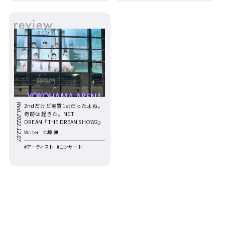
Wed.2022.12.07
2ndだけど実質1stだったよね。
奇跡は起きた。NCT
DREAM『THE DREAM SHOW2』
Writer
北原 舞
#アーティスト
#コンサート