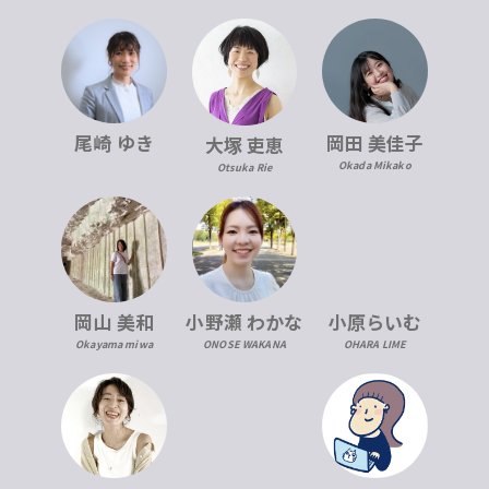
尾崎 ゆき
岡田 美佳子
大塚 吏恵
Okada Mikako
Otsuka Rie
岡山 美和
小野瀬 わかな
小原らいむ
Okayama miwa
ONOSE WAKANA
OHARA LIME