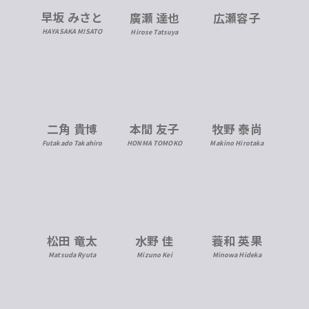
早坂 みさと
広瀬容子
廣瀬 達也
HAYASAKA MISATO
Hirose Tatsuya
二角 貴博
本間 友子
牧野 泰尚
Futakado Takahiro
HONMA TOMOKO
Makino Hirotaka
松田 竜太
水野 佳
蓑和 英果
Matsuda Ryuta
Mizuno Kei
Minowa Hideka