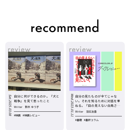
Wed.2023.01.11
自分に何ができるのか。『犬と
自分の見たものが全てじゃな
Sat.2025.03.08
戦争』を見て思ったこと
い。それを知るために対話を重
ねる。『目の見えない白鳥さん
Writer
鈴木 ゆう子
とアートを見にいく』
Writer
羽石友香
#映画
#映画レビュー
#書籍
#書評コラム