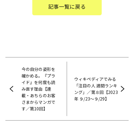
記事一覧に戻る
今の自分の姿形を
確かめる。『プラ
ウィキペディアでみる
イド』を何度も読
「注目の人 週間ランキ
み直す理由【連
ング」／第８回【2023
載・あちらのお客
年 ９/23〜９/29】
さまからマンガで
す／第10回】