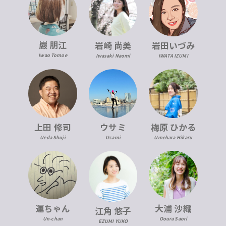
巖 朋江
岩崎 尚美
岩田いづみ
Iwao Tomoe
Iwasaki Naomi
IWATA IZUMI
上田 修司
ウサミ
梅原 ひかる
Ueda Shuji
Usami
Umehara Hikaru
運ちゃん
大浦 沙織
江角 悠子
Un-chan
Ooura Saori
EZUMI YUKO