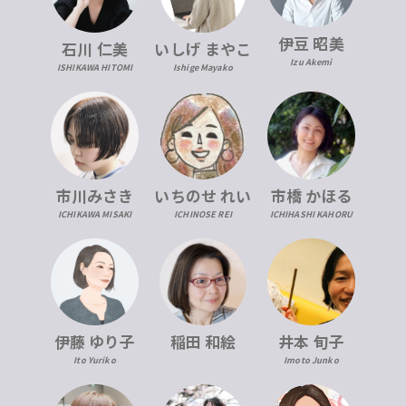
伊豆 昭美
石川 仁美
いしげ まやこ
Izu Akemi
ISHIKAWA HITOMI
Ishige Mayako
市川みさき
いちのせ れい
市橋 かほる
ICHIKAWA MISAKI
ICHINOSE REI
ICHIHASHI KAHORU
伊藤 ゆり子
稲田 和絵
井本 旬子
Ito Yuriko
Imoto Junko