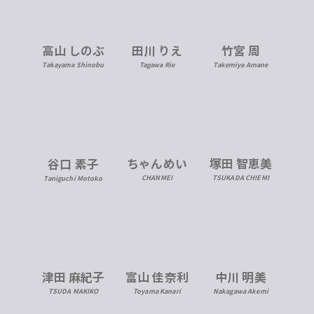
高山 しのぶ
田川 りえ
竹宮 周
Takayama Shinobu
Tagawa Rie
Takemiya Amane
ちゃんめい
塚田 智恵美
谷口 素子
CHANMEI
TSUKADA CHIEMI
Taniguchi Motoko
津田 麻紀子
富山 佳奈利
中川 明美
TSUDA MAKIKO
Toyama Kanari
Nakagawa Akemi