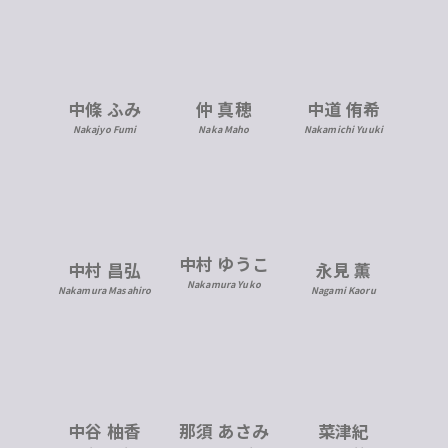
中條 ふみ
仲 真穂
中道 侑希
Nakajyo Fumi
Naka Maho
Nakamichi Yuuki
中村 ゆうこ
中村 昌弘
永見 薫
Nakamura Yuko
Nakamura Masahiro
Nagami Kaoru
中谷 柚香
那須 あさみ
菜津紀