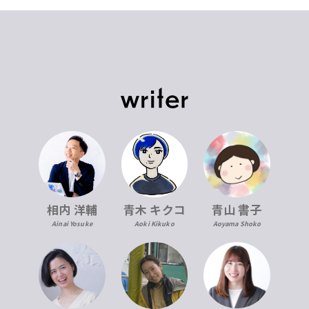
青木 キクコ
相内 洋輔
青山 書子
Aoki Kikuko
Ainai Yosuke
Aoyama Shoko