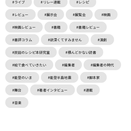
ライブ
リレー連載
レシピ
レビュー
展示会
展覧会
映画
映画レビュー
書籍
書籍レビュー
書評コラム
欲深くてすみません
演劇
炭田のレシピ本研究室
積んどかない読書
絵で食べていきたい
編集者
編集者の時代
能登のいま
能登半島地震
脚本家
舞台
著者インタビュー
連載
音楽