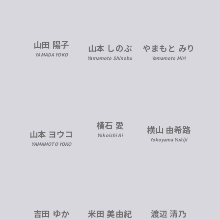
山田 陽子
山本 しのぶ
やまもと みり
YAMADA YOKO
Yamamoto Shinobu
Yamamoto Miri
横石 愛
横山 由希路
山本 ヨウコ
Yokoishi Ai
Yokoyama Yukiji
YAMAMOTO YOKO
米田 美由紀
吉田 ゆか
渡辺 清乃