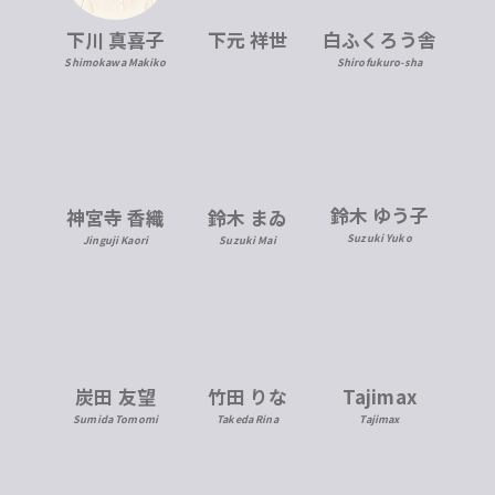
下川 真喜子
下元 祥世
白ふくろう舎
Shimokawa Makiko
Shirofukuro-sha
鈴木 ゆう子
神宮寺 香織
鈴木 まゐ
Suzuki Yuko
Jinguji Kaori
Suzuki Mai
炭田 友望
竹田 りな
Tajimax
Sumida Tomomi
Takeda Rina
Tajimax