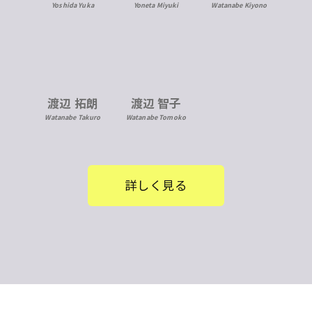
Yoneta Miyuki
Yoshida Yuka
Watanabe Kiyono
渡辺 拓朗
渡辺 智子
Watanabe Takuro
Watanabe Tomoko
詳しく見る