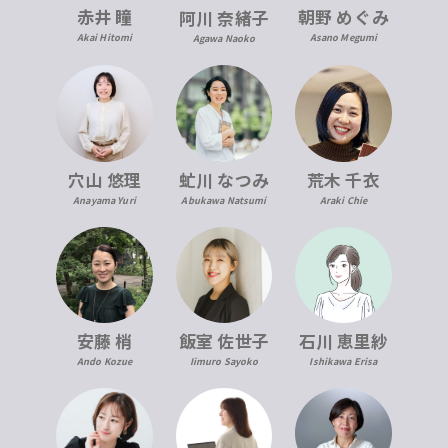
赤井 瞳
朝野 めぐみ
阿川 奈緒子
Akai Hitomi
Asano Megumi
Agawa Naoko
穴山 悠理
虻川 なつみ
荒木 千衣
Anayama Yuri
Abukawa Natsumi
Araki Chie
安藤 梢
飯室 佐世子
石川 恵里紗
Ando Kozue
Iimuro Sayoko
Ishikawa Erisa