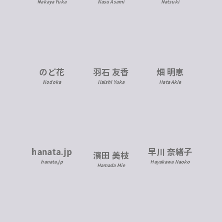
Nakaya Yuka
Nasu Asami
Natsuki
のど花
羽石 友香
畑 明恵
Nodoka
Haishi Yuka
Hata Akie
hanata.jp
早川 奈緒子
濱田 美枝
hanata.jp
Hayakawa Naoko
Hamada Mie