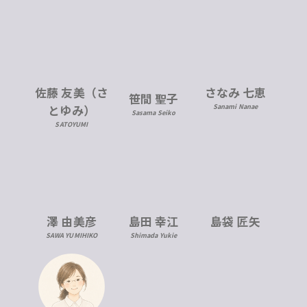
佐藤 友美（さ
さなみ 七恵
笹間 聖子
とゆみ）
Sanami Nanae
Sasama Seiko
SATOYUMI
澤 由美彦
島田 幸江
島袋 匠矢
SAWA YUMIHIKO
Shimada Yukie