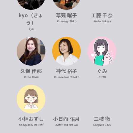
kyo（きょ
草薙 曜子
工藤 千奈
う）
Kusanagi Yoko
Kudo Yukina
kyo
久保 佳那
神代 裕子
ぐみ
Kubo Kana
Kumashiro Hiroko
GUMI
小林おすし
小日向 佑月
三枝 徹
Kobayashi Osushi
Kohinata Yuzuki
Saegusa Toru