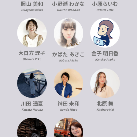
岡山 美和
小野瀬 わかな
小原らいむ
Okayama miwa
ONOSE WAKANA
OHARA LIME
大日方 理子
金子 明日香
かばた あきこ
Obinata Riko
Kaneko Asuka
Kabata Akiko
川田 遥夏
神田 未和
北原 舞
Kawata Haruka
Kanda Miwa
Kitahara Mai