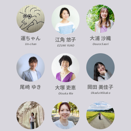
運ちゃん
大浦 沙織
江角 悠子
Un-chan
Ooura Saori
EZUMI YUKO
尾崎 ゆき
岡田 美佳子
大塚 吏恵
Okada Mikako
Otsuka Rie