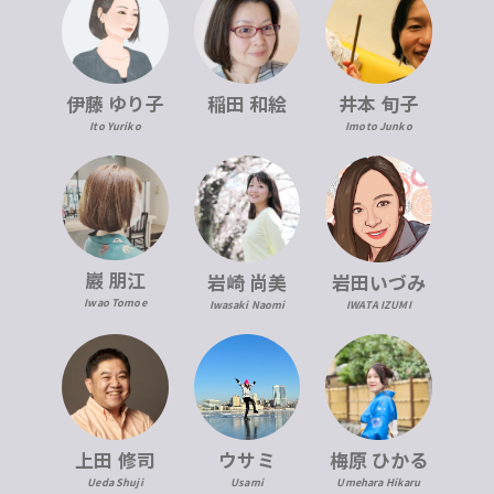
伊藤 ゆり子
稲田 和絵
井本 旬子
Ito Yuriko
Imoto Junko
巖 朋江
岩崎 尚美
岩田いづみ
Iwao Tomoe
Iwasaki Naomi
IWATA IZUMI
上田 修司
ウサミ
梅原 ひかる
Ueda Shuji
Usami
Umehara Hikaru