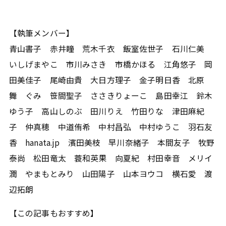
【執筆メンバー】
青山書子 赤井瞳 荒木千衣 飯室佐世子 石川仁美
いしげまやこ 市川みさき 市橋かほる 江角悠子 岡
田美佳子 尾崎由貴 大日方理子 金子明日香 北原
舞 ぐみ 笹間聖子 ささきりょーこ 島田幸江 鈴木
ゆう子 高山しのぶ 田川りえ 竹田りな 津田麻紀
子 仲真穂 中道侑希 中村昌弘 中村ゆうこ 羽石友
香 hanata.jp 濱田美枝 早川奈緒子 本間友子 牧野
泰尚 松田竜太 蓑和英果 向夏紀 村田幸音 メリイ
潤 やまもとみり 山田陽子 山本ヨウコ 横石愛 渡
辺拓朗
【この記事もおすすめ】