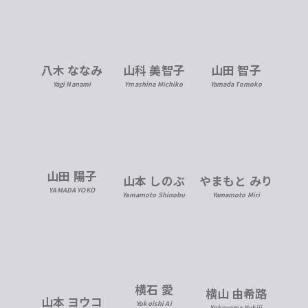
八木 ななみ
山科 美智子
山田 智子
Yagi Nanami
Ymashina Michiko
Yamada Tomoko
山田 陽子
山本 しのぶ
やまもと みり
YAMADA YOKO
Yamamoto Shinobu
Yamamoto Miri
横石 愛
横山 由希路
山本 ヨウコ
Yokoishi Ai
Yokoyama Yukiji