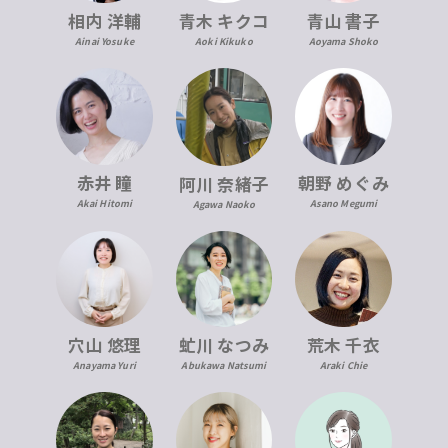
青木 キクコ
相内 洋輔
青山 書子
Aoki Kikuko
Ainai Yosuke
Aoyama Shoko
赤井 瞳
朝野 めぐみ
阿川 奈緒子
Akai Hitomi
Asano Megumi
Agawa Naoko
穴山 悠理
虻川 なつみ
荒木 千衣
Anayama Yuri
Abukawa Natsumi
Araki Chie