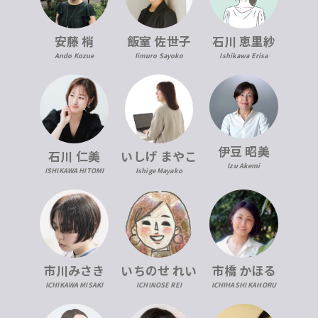
安藤 梢
飯室 佐世子
石川 恵里紗
Ando Kozue
Iimuro Sayoko
Ishikawa Erisa
伊豆 昭美
石川 仁美
いしげ まやこ
Izu Akemi
ISHIKAWA HITOMI
Ishige Mayako
市川みさき
いちのせ れい
市橋 かほる
ICHIKAWA MISAKI
ICHINOSE REI
ICHIHASHI KAHORU