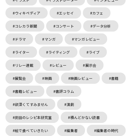
ウィキペディア
エッセイ
カフェ
コレカラ新聞
コンサート
データ分析
ドラマ
マンガ
マンガレビュー
ライター
ライティング
ライブ
リレー連載
レビュー
展示会
展覧会
映画
映画レビュー
書籍
書籍レビュー
書評コラム
欲深くてすみません
演劇
炭田のレシピ本研究室
積んどかない読書
絵で食べていきたい
編集者
編集者の時代