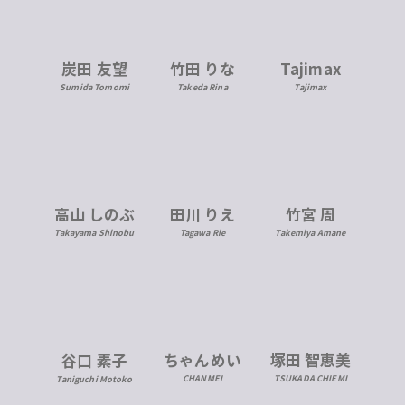
炭田 友望
竹田 りな
Tajimax
Sumida Tomomi
Takeda Rina
Tajimax
高山 しのぶ
田川 りえ
竹宮 周
Takayama Shinobu
Tagawa Rie
Takemiya Amane
ちゃんめい
塚田 智恵美
谷口 素子
CHANMEI
TSUKADA CHIEMI
Taniguchi Motoko