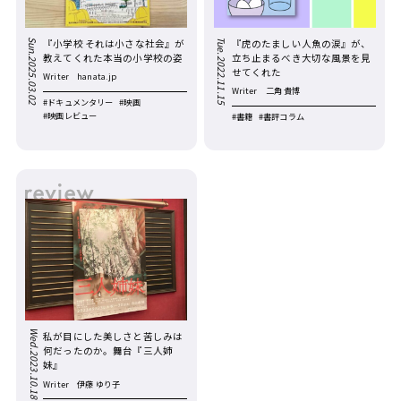
Sun.2025.03.02
『小学校 それは小さな社会』が
『虎のたましい人魚の涙』が、
Tue.2022.11.15
教えてくれた本当の小学校の姿
立ち止まるべき大切な風景を見
せてくれた
Writer
hanata.jp
Writer
二角 貴博
#ドキュメンタリー
#映画
#映画レビュー
#書籍
#書評コラム
Wed.2023.10.18
私が目にした美しさと苦しみは
何だったのか。舞台『三人姉
妹』
Writer
伊藤 ゆり子