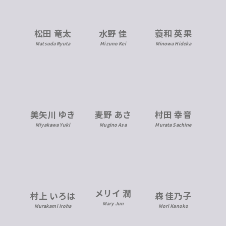
松田 竜太
水野 佳
蓑和 英果
Matsuda Ryuta
Mizuno Kei
Minowa Hideka
美矢川 ゆき
麦野 あさ
村田 幸音
Miyakawa Yuki
Mugino Asa
Murata Sachine
メリイ 潤
村上 いろは
森 佳乃子
Mary Jun
Murakami Iroha
Mori Kanoko