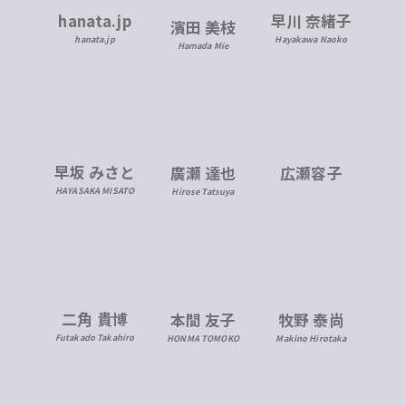
hanata.jp
早川 奈緒子
濱田 美枝
hanata.jp
Hayakawa Naoko
Hamada Mie
早坂 みさと
広瀬容子
廣瀬 達也
HAYASAKA MISATO
Hirose Tatsuya
二角 貴博
本間 友子
牧野 泰尚
Futakado Takahiro
HONMA TOMOKO
Makino Hirotaka