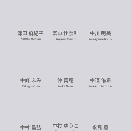
津田 麻紀子
富山 佳奈利
中川 明美
TSUDA MAKIKO
Toyama Kanari
Nakagawa Akemi
中條 ふみ
仲 真穂
中道 侑希
Nakajyo Fumi
Naka Maho
Nakamichi Yuuki
中村 ゆうこ
中村 昌弘
永見 薫