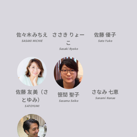
佐々木みちえ
ささき りょー
佐藤 優子
SASAKI MICHIE
こ
Sato Yuko
Sasaki Ryoko
佐藤 友美（さ
さなみ 七恵
笹間 聖子
とゆみ）
Sanami Nanae
Sasama Seiko
SATOYUMI