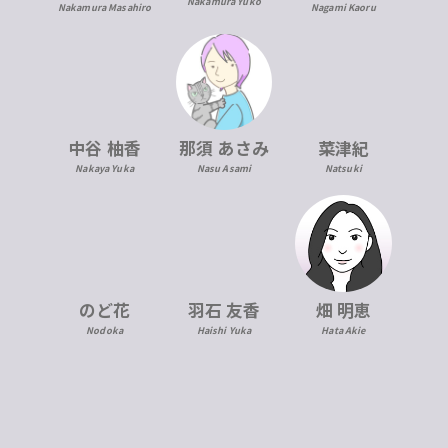
Nakamura Yuko
Nakamura Masahiro
Nagami Kaoru
中谷 柚香
那須 あさみ
菜津紀
Nakaya Yuka
Nasu Asami
Natsuki
のど花
羽石 友香
畑 明恵
Nodoka
Haishi Yuka
Hata Akie