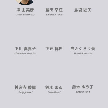
澤 由美彦
島田 幸江
島袋 匠矢
SAWA YUMIHIKO
Shimada Yukie
下川 真喜子
下元 祥世
白ふくろう舎
Shimokawa Makiko
Shirofukuro-sha
鈴木 ゆう子
神宮寺 香織
鈴木 まゐ
Suzuki Yuko
Jinguji Kaori
Suzuki Mai