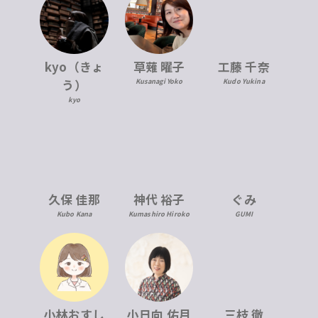
kyo（きょ
草薙 曜子
工藤 千奈
う）
Kusanagi Yoko
Kudo Yukina
kyo
久保 佳那
神代 裕子
ぐみ
Kubo Kana
Kumashiro Hiroko
GUMI
小林おすし
小日向 佑月
三枝 徹