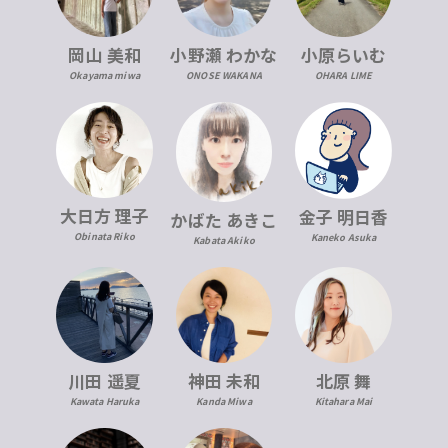
岡山 美和
小野瀬 わかな
小原らいむ
Okayama miwa
ONOSE WAKANA
OHARA LIME
大日方 理子
金子 明日香
かばた あきこ
Obinata Riko
Kaneko Asuka
Kabata Akiko
川田 遥夏
神田 未和
北原 舞
Kawata Haruka
Kanda Miwa
Kitahara Mai