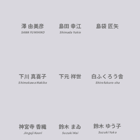
澤 由美彦
島田 幸江
島袋 匠矢
SAWA YUMIHIKO
Shimada Yukie
下川 真喜子
下元 祥世
白ふくろう舎
Shimokawa Makiko
Shirofukuro-sha
鈴木 ゆう子
神宮寺 香織
鈴木 まゐ
Suzuki Yuko
Jinguji Kaori
Suzuki Mai