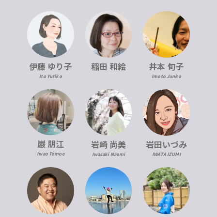
伊藤 ゆり子
稲田 和絵
井本 旬子
Ito Yuriko
Imoto Junko
巖 朋江
岩崎 尚美
岩田いづみ
Iwao Tomoe
Iwasaki Naomi
IWATA IZUMI