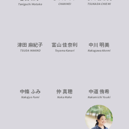
CHANMEI
TSUKADA CHIEMI
Taniguchi Motoko
津田 麻紀子
富山 佳奈利
中川 明美
TSUDA MAKIKO
Toyama Kanari
Nakagawa Akemi
中條 ふみ
仲 真穂
中道 侑希
Nakajyo Fumi
Naka Maho
Nakamichi Yuuki