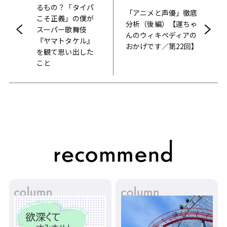
るもの？「タイパ
「アニメと声優」徹底
こそ正義」の僕が
分析（後編）【運ちゃ
スーパー歌舞伎
んのウィキペディアの
『ヤマトタケル』
おかげです／第22回】
を観て思い出した
こと