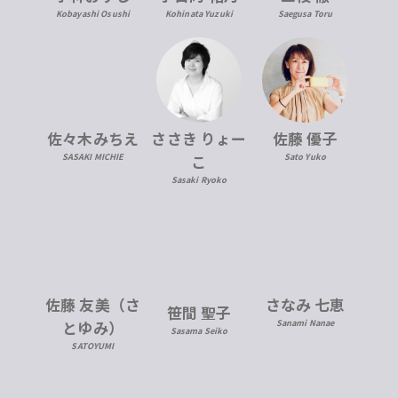
Kobayashi Osushi
Kohinata Yuzuki
Saegusa Toru
佐々木みちえ
ささき りょー
佐藤 優子
SASAKI MICHIE
こ
Sato Yuko
Sasaki Ryoko
佐藤 友美（さ
さなみ 七恵
笹間 聖子
とゆみ）
Sanami Nanae
Sasama Seiko
SATOYUMI