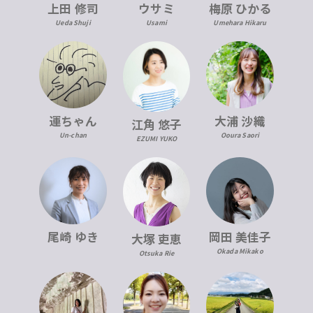
上田 修司
ウサミ
梅原 ひかる
Ueda Shuji
Usami
Umehara Hikaru
運ちゃん
大浦 沙織
江角 悠子
Un-chan
Ooura Saori
EZUMI YUKO
尾崎 ゆき
岡田 美佳子
大塚 吏恵
Okada Mikako
Otsuka Rie