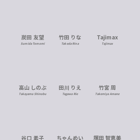
炭田 友望
竹田 りな
Tajimax
Sumida Tomomi
Takeda Rina
Tajimax
高山 しのぶ
田川 りえ
竹宮 周
Takayama Shinobu
Tagawa Rie
Takemiya Amane
ちゃんめい
塚田 智恵美
谷口 素子