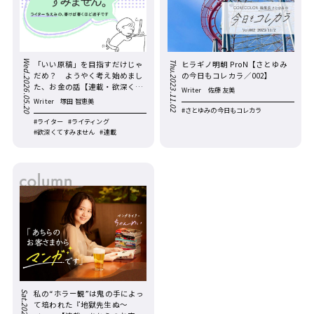
Wed.2026.05.20
Thu.2023.11.02
「いい原稿」を目指すだけじゃ
ヒラギノ明朝 ProN【さとゆみ
だめ？ ようやく考え始めまし
の今日もコレカラ／002】
た、お金の話【連載・欲深くて
Writer
佐藤 友美
すみません。／第40回】
Writer
塚田 智恵美
#さとゆみの今日もコレカラ
#ライター
#ライティング
#欲深くてすみません
#連載
私の“ホラー観”は鬼の手によっ
て培われた『地獄先生ぬ〜