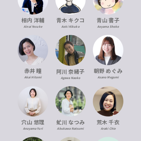
青木 キクコ
相内 洋輔
青山 書子
Aoki Kikuko
Ainai Yosuke
Aoyama Shoko
赤井 瞳
朝野 めぐみ
阿川 奈緒子
Akai Hitomi
Asano Megumi
Agawa Naoko
穴山 悠理
虻川 なつみ
荒木 千衣
Anayama Yuri
Abukawa Natsumi
Araki Chie