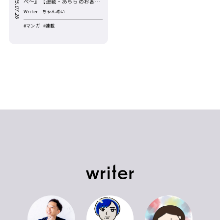
Sat.2025.07.26
べ〜』【連載・あちらのお客さ
まからマンガです／第27回】
Writer
ちゃんめい
#マンガ
#連載