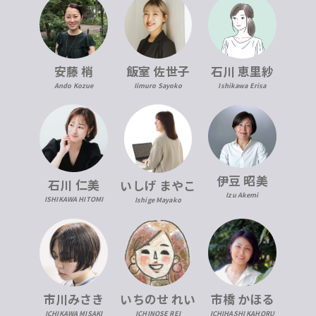
安藤 梢
飯室 佐世子
石川 恵里紗
Ando Kozue
Iimuro Sayoko
Ishikawa Erisa
伊豆 昭美
石川 仁美
いしげ まやこ
Izu Akemi
ISHIKAWA HITOMI
Ishige Mayako
市川みさき
いちのせ れい
市橋 かほる
ICHIKAWA MISAKI
ICHINOSE REI
ICHIHASHI KAHORU