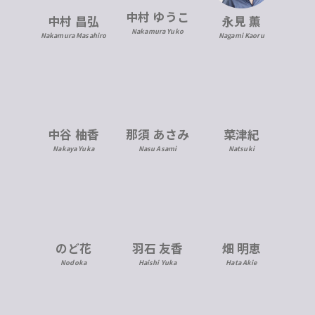
中村 ゆうこ
中村 昌弘
永見 薫
Nakamura Yuko
Nakamura Masahiro
Nagami Kaoru
中谷 柚香
那須 あさみ
菜津紀
Nakaya Yuka
Nasu Asami
Natsuki
のど花
羽石 友香
畑 明恵
Nodoka
Haishi Yuka
Hata Akie