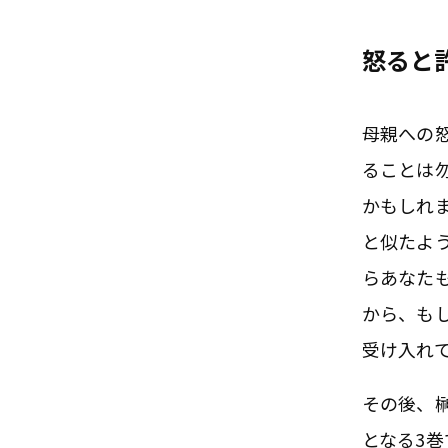
怒ると
母親への
ることは
かもしれ
と似たよ
らあなた
から、も
受け入れ
その後、
となる3