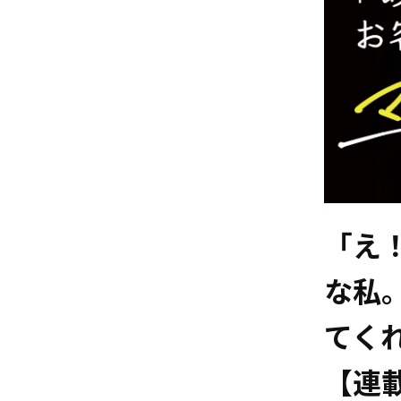
「え
な私
てく
【連