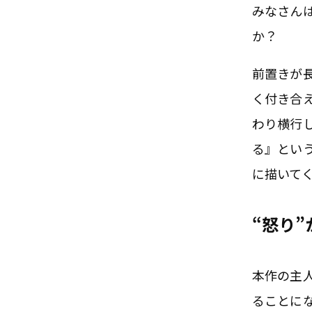
みなさん
か？
前置きが
く付き合
わり横行
る』とい
に描いて
“怒り
本作の主
ることに