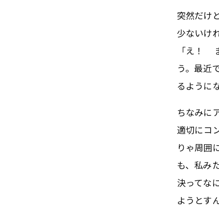
突然だけ
少ないけ
「え！ 
う。最近
るように
ちなみに
適切にコ
りゃ周囲
も、私み
決ってな
ようとす