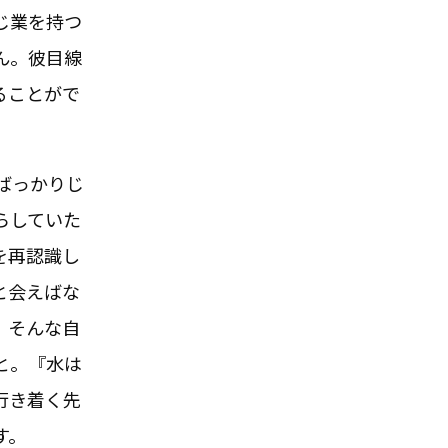
じ業を持つ
ん。彼目線
ることがで
ばっかりじ
らしていた
を再認識し
と会えばな
。そんな自
と。『水は
行き着く先
す。