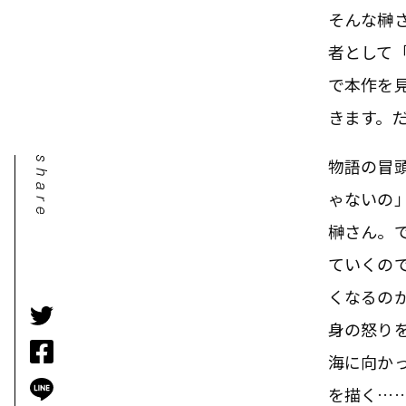
そんな榊
者として
で本作を
きます。
物語の冒
ゃないの
榊さん。
ていくの
くなるの
身の怒り
海に向か
を描く…