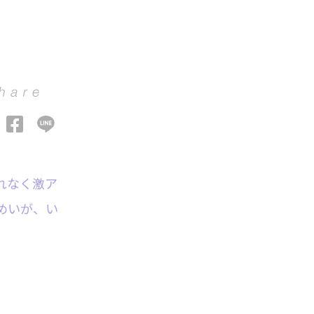
れなく激ア
めいが、い