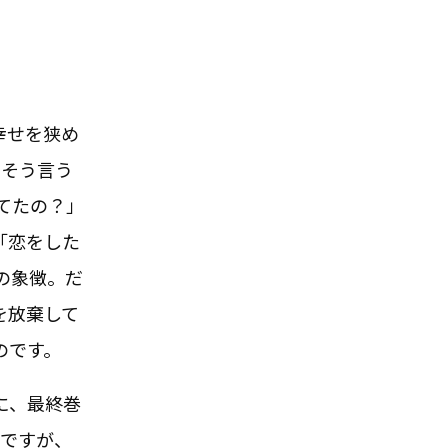
幸せを狭め
にそう言う
てたの？」
「恋をした
の象徴。だ
を放棄して
のです。
に、最終巻
のですが、