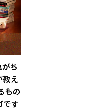
れがち
が教え
るもの
ガです