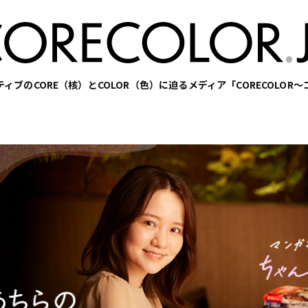
ィブのCORE（核）とCOLOR（色）に迫るメディア「CORECOLOR