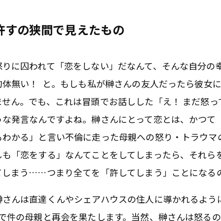
許すの狭間で見えたもの
怒りに囚われて「恋をしない」だなんて、そんな自分の
勿体無い！ と。もしも私が榊さんの友人だったら彼女
ません。でも、これは冒頭でお話しした「え！ まだ怒っ
うな発言なんですよね。榊さんにとって恋とは、かつて
もわかる」と言い不倫に走った母親への怒り・トラウマ
しも「恋をする」なんてことをしてしまったら、それら
てしまう……つまり全てを「許してしまう」ことになる
榊さんは直達くんやシェアハウスの住人に導かれるよう
巻で件の母親と再会を果たします。当然、榊さんは怒る