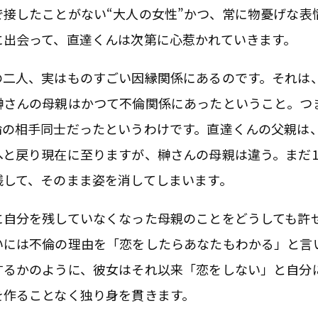
で接したことがない“大人の女性”かつ、常に物憂げな表
に出会って、直達くんは次第に心惹かれていきます。
の二人、実はものすごい因縁関係にあるのです。それは
榊さんの母親はかつて不倫関係にあったということ。つ
倫の相手同士だったというわけです。直達くんの父親は
へと戻り現在に至りますが、榊さんの母親は違う。まだ1
残して、そのまま姿を消してしまいます。
に自分を残していなくなった母親のことをどうしても許
いには不倫の理由を「恋をしたらあなたもわかる」と言
するかのように、彼女はそれ以来「恋をしない」と自分
を作ることなく独り身を貫きます。