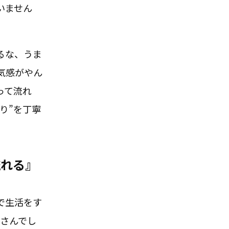
いません
るな、うま
気感がやん
って流れ
り”を丁寧
流れる』
で生活をす
榊さんでし