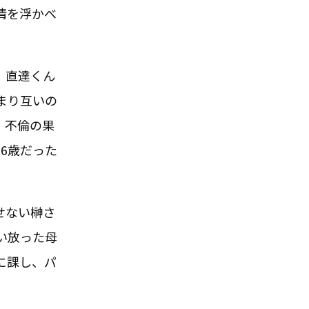
情を浮かべ
、直達くん
まり互いの
、不倫の果
6歳だった
せない榊さ
い放った母
に課し、パ