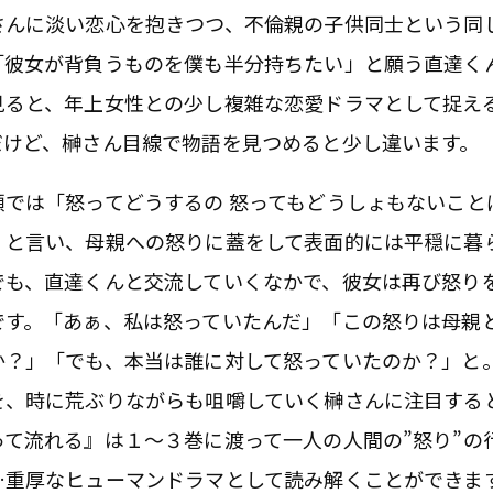
さんに淡い恋心を抱きつつ、不倫親の子供同士という同
「彼女が背負うものを僕も半分持ちたい」と願う直達く
見ると、年上女性との少し複雑な恋愛ドラマとして捉え
だけど、榊さん目線で物語を見つめると少し違います。
頭では「怒ってどうするの 怒ってもどうしょもないこと
」と言い、母親への怒りに蓋をして表面的には平穏に暮
でも、直達くんと交流していくなかで、彼女は再び怒り
です。「あぁ、私は怒っていたんだ」「この怒りは母親
か？」「でも、本当は誰に対して怒っていたのか？」と
を、時に荒ぶりながらも咀嚼していく榊さんに注目する
って流れる』は１〜３巻に渡って一人の人間の”怒り”の
…重厚なヒューマンドラマとして読み解くことができま