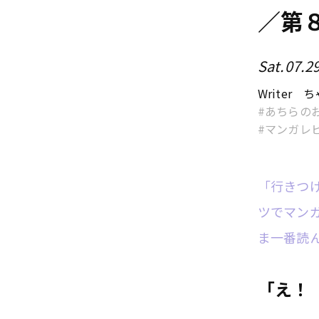
／第
Sat.07.2
Writer
ち
あちらの
マンガレ
「行きつ
ツでマン
ま一番読
「え！