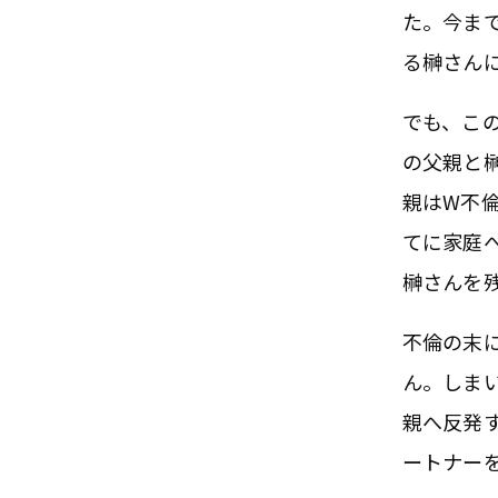
た。今ま
る榊さん
でも、こ
の父親と
親はW不
てに家庭
榊さんを
不倫の末
ん。しま
親へ反発
ートナー