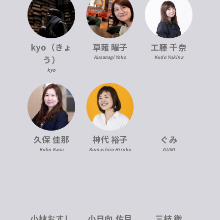
kyo（きょ
草薙 曜子
工藤 千奈
う）
Kusanagi Yoko
Kudo Yukina
kyo
久保 佳那
神代 裕子
ぐみ
Kubo Kana
Kumashiro Hiroko
GUMI
小林おすし
小日向 佑月
三枝 徹