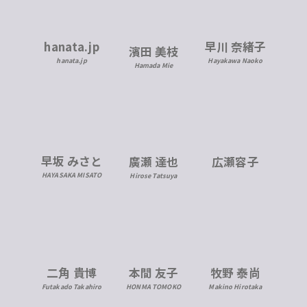
hanata.jp
早川 奈緒子
濱田 美枝
hanata.jp
Hayakawa Naoko
Hamada Mie
早坂 みさと
広瀬容子
廣瀬 達也
HAYASAKA MISATO
Hirose Tatsuya
二角 貴博
本間 友子
牧野 泰尚
Futakado Takahiro
HONMA TOMOKO
Makino Hirotaka