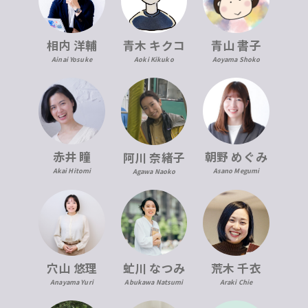
青木 キクコ
相内 洋輔
青山 書子
Aoki Kikuko
Ainai Yosuke
Aoyama Shoko
赤井 瞳
朝野 めぐみ
阿川 奈緒子
Akai Hitomi
Asano Megumi
Agawa Naoko
穴山 悠理
虻川 なつみ
荒木 千衣
Anayama Yuri
Abukawa Natsumi
Araki Chie