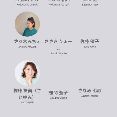
Kobayashi Osushi
Kohinata Yuzuki
Saegusa Toru
佐々木みちえ
ささき りょー
佐藤 優子
SASAKI MICHIE
こ
Sato Yuko
Sasaki Ryoko
佐藤 友美（さ
さなみ 七恵
笹間 聖子
とゆみ）
Sanami Nanae
Sasama Seiko
SATOYUMI