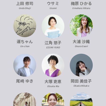
上田 修司
ウサミ
梅原 ひかる
Ueda Shuji
Usami
Umehara Hikaru
運ちゃん
大浦 沙織
江角 悠子
Un-chan
Ooura Saori
EZUMI YUKO
尾崎 ゆき
岡田 美佳子
大塚 吏恵
Okada Mikako
Otsuka Rie