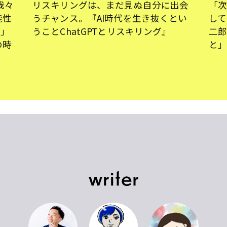
我々
リスキリングは、まだ見ぬ自分に出会
「
能性
うチャンス。『AI時代を生き抜くとい
して
.」
うことChatGPTとリスキリング』
二
の時
と