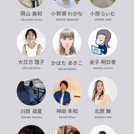
岡山 美和
小野瀬 わかな
小原らいむ
Okayama miwa
ONOSE WAKANA
OHARA LIME
大日方 理子
金子 明日香
かばた あきこ
Obinata Riko
Kaneko Asuka
Kabata Akiko
川田 遥夏
神田 未和
北原 舞
Kawata Haruka
Kanda Miwa
Kitahara Mai