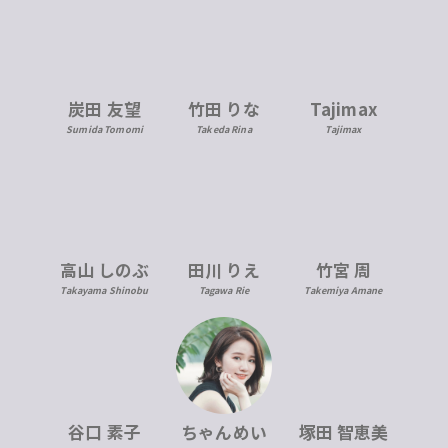
炭田 友望
竹田 りな
Tajimax
Sumida Tomomi
Takeda Rina
Tajimax
高山 しのぶ
田川 りえ
竹宮 周
Takayama Shinobu
Tagawa Rie
Takemiya Amane
ちゃんめい
塚田 智恵美
谷口 素子