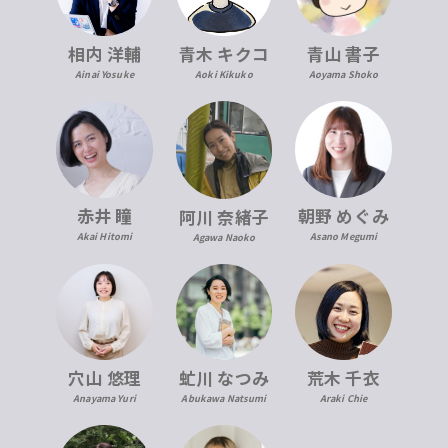
青木 キクコ
相内 洋輔
青山 書子
Aoki Kikuko
Ainai Yosuke
Aoyama Shoko
赤井 瞳
朝野 めぐみ
阿川 奈緒子
Akai Hitomi
Asano Megumi
Agawa Naoko
穴山 悠理
虻川 なつみ
荒木 千衣
Anayama Yuri
Abukawa Natsumi
Araki Chie