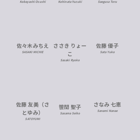
Kobayashi Osushi
Kohinata Yuzuki
Saegusa Toru
佐々木みちえ
ささき りょー
佐藤 優子
SASAKI MICHIE
こ
Sato Yuko
Sasaki Ryoko
佐藤 友美（さ
さなみ 七恵
笹間 聖子
とゆみ）
Sanami Nanae
Sasama Seiko
SATOYUMI