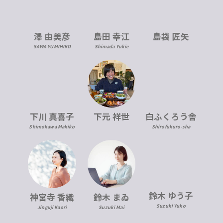
澤 由美彦
島田 幸江
島袋 匠矢
SAWA YUMIHIKO
Shimada Yukie
下川 真喜子
下元 祥世
白ふくろう舎
Shimokawa Makiko
Shirofukuro-sha
鈴木 ゆう子
神宮寺 香織
鈴木 まゐ
Suzuki Yuko
Jinguji Kaori
Suzuki Mai