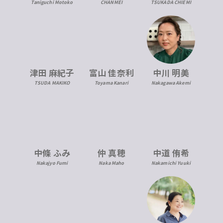
CHANMEI
TSUKADA CHIEMI
Taniguchi Motoko
津田 麻紀子
富山 佳奈利
中川 明美
TSUDA MAKIKO
Toyama Kanari
Nakagawa Akemi
中條 ふみ
仲 真穂
中道 侑希
Nakajyo Fumi
Naka Maho
Nakamichi Yuuki