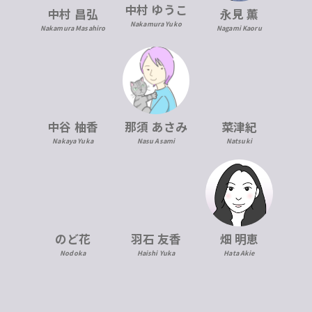
中村 ゆうこ
中村 昌弘
永見 薫
Nakamura Yuko
Nakamura Masahiro
Nagami Kaoru
中谷 柚香
那須 あさみ
菜津紀
Nakaya Yuka
Nasu Asami
Natsuki
のど花
羽石 友香
畑 明恵
Nodoka
Haishi Yuka
Hata Akie