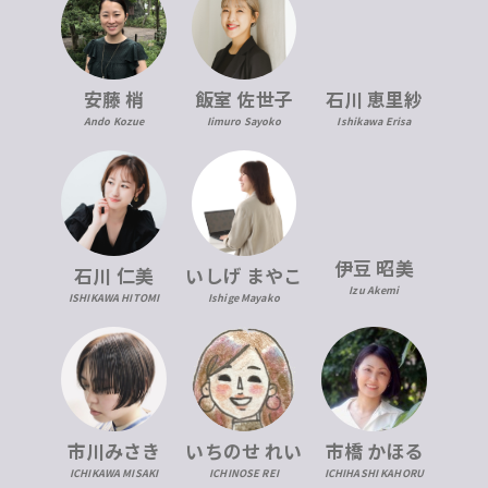
安藤 梢
飯室 佐世子
石川 恵里紗
Ando Kozue
Iimuro Sayoko
Ishikawa Erisa
伊豆 昭美
石川 仁美
いしげ まやこ
Izu Akemi
ISHIKAWA HITOMI
Ishige Mayako
市川みさき
いちのせ れい
市橋 かほる
ICHIKAWA MISAKI
ICHINOSE REI
ICHIHASHI KAHORU