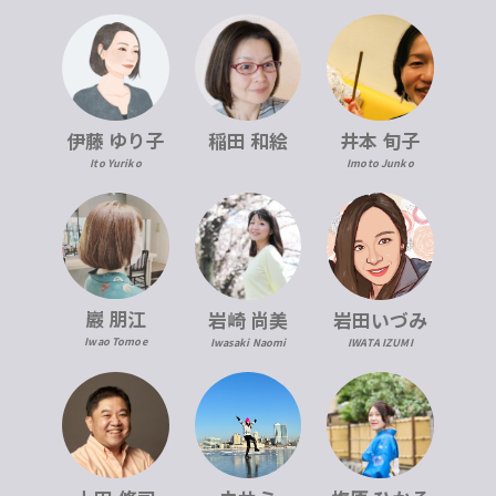
伊藤 ゆり子
稲田 和絵
井本 旬子
Ito Yuriko
Imoto Junko
巖 朋江
岩崎 尚美
岩田いづみ
Iwao Tomoe
Iwasaki Naomi
IWATA IZUMI