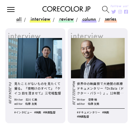
Mon.2022.11.28
見たことがないものを見たくて
世界中の映画祭で大絶賛の医療
Fri.2024.02.09
撮る。『夜明けのすべて』『ケ
ドキュメンタリー『Dr.Bala（ド
イコ 目を澄ませて』三宅唱監督
クター・バラー）』。12年間の
活動に密着したコービー・シマ
Writer
石川 仁美
Writer
安藤 梢
ダ監督に聞く
editor
佐藤 友美
editor
佐藤 友美
#インタビュー
#映画
#映画監督
#ドキュメンタリー
#映画
#映画監督