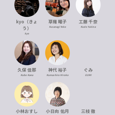
kyo（きょ
草薙 曜子
工藤 千奈
う）
Kusanagi Yoko
Kudo Yukina
kyo
久保 佳那
神代 裕子
ぐみ
Kubo Kana
Kumashiro Hiroko
GUMI
小林おすし
小日向 佑月
三枝 徹