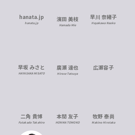
hanata.jp
早川 奈緒子
濱田 美枝
hanata.jp
Hayakawa Naoko
Hamada Mie
早坂 みさと
広瀬容子
廣瀬 達也
HAYASAKA MISATO
Hirose Tatsuya
二角 貴博
本間 友子
牧野 泰尚
Futakado Takahiro
HONMA TOMOKO
Makino Hirotaka