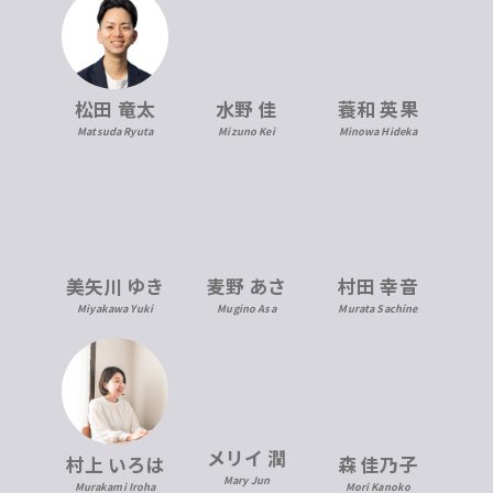
松田 竜太
水野 佳
蓑和 英果
Matsuda Ryuta
Mizuno Kei
Minowa Hideka
美矢川 ゆき
麦野 あさ
村田 幸音
Miyakawa Yuki
Mugino Asa
Murata Sachine
メリイ 潤
村上 いろは
森 佳乃子
Mary Jun
Murakami Iroha
Mori Kanoko