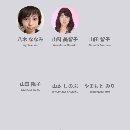
八木 ななみ
山科 美智子
山田 智子
Yagi Nanami
Ymashina Michiko
Yamada Tomoko
山田 陽子
山本 しのぶ
やまもと みり
YAMADA YOKO
Yamamoto Shinobu
Yamamoto Miri