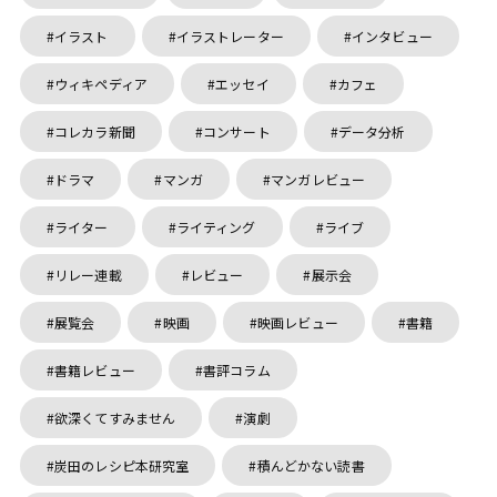
イラスト
イラストレーター
インタビュー
ウィキペディア
エッセイ
カフェ
コレカラ新聞
コンサート
データ分析
ドラマ
マンガ
マンガレビュー
ライター
ライティング
ライブ
リレー連載
レビュー
展示会
展覧会
映画
映画レビュー
書籍
書籍レビュー
書評コラム
欲深くてすみません
演劇
炭田のレシピ本研究室
積んどかない読書