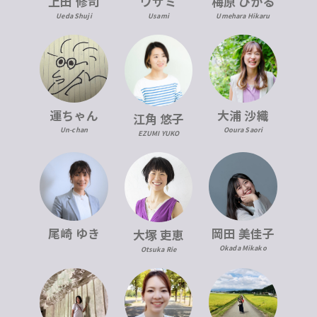
上田 修司
ウサミ
梅原 ひかる
Ueda Shuji
Usami
Umehara Hikaru
運ちゃん
大浦 沙織
江角 悠子
Un-chan
Ooura Saori
EZUMI YUKO
尾崎 ゆき
岡田 美佳子
大塚 吏恵
Okada Mikako
Otsuka Rie