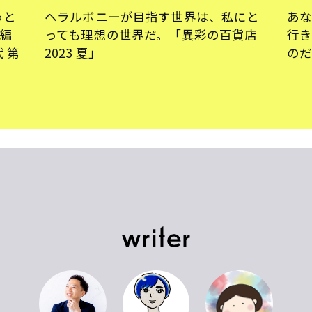
っと
ヘラルボニーが目指す世界は、私にと
あ
』編
っても理想の世界だ。「異彩の百貨店
行
 第
2023 夏」
の