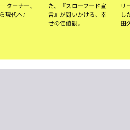
― ターナー、
た。『スローフード宣
リ
ら現代へ』
言』が問いかける、幸
し
せの価値観。
田