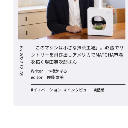
「このマシンは小さな抹茶工場」。43歳でサ
Fri.2022.12.16
ントリーを飛び出しアメリカでMATCHA市場
を拓く塚田英次郎さん
Writer
市橋かほる
editor
佐藤 友美
#イノベーション
#インタビュー
#起業