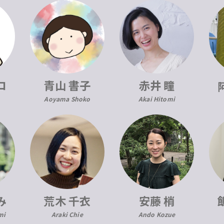
コ
青山 書子
赤井 瞳
Aoyama Shoko
Akai Hitomi
み
荒木 千衣
安藤 梢
mi
Araki Chie
Ando Kozue