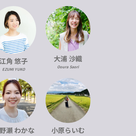
大浦 沙織
江角 悠子
Ooura Saori
EZUMI YUKO
野瀬 わかな
小原らいむ