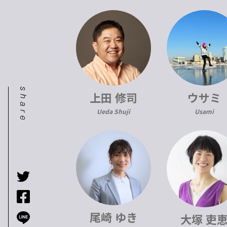
上田 修司
ウサミ
Ueda Shuji
Usami
尾崎 ゆき
大塚 吏