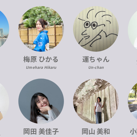
梅原 ひかる
運ちゃん
Umehara Hikaru
Un-chan
岡田 美佳子
岡山 美和
小
恵