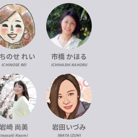
ちのせ れい
市橋 かほる
ICHINOSE REI
ICHIHASHI KAHORU
岩崎 尚美
岩田いづみ
Iwasaki Naomi
IWATA IZUMI