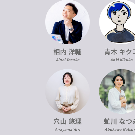
青木 キク
相内 洋輔
Aoki Kikuko
Ainai Yosuke
穴山 悠理
虻川 なつ
Anayama Yuri
Abukawa Natsu