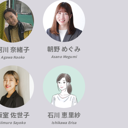
朝野 めぐみ
阿川 奈緒子
Asano Megumi
Agawa Naoko
飯室 佐世子
石川 恵里紗
Iimuro Sayoko
Ishikawa Erisa