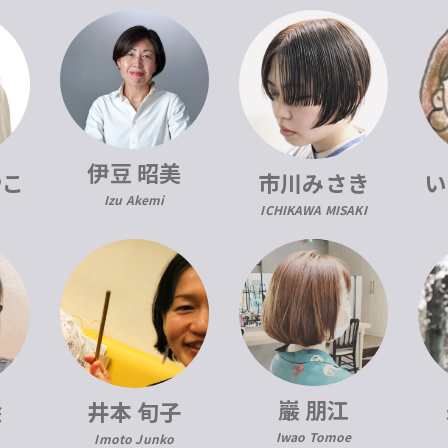
伊豆 昭美
市川みさき
い
やこ
Izu Akemi
ICHIKAWA MISAKI
巖 朋江
絵
井本 旬子
Iwao Tomoe
Imoto Junko