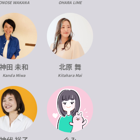
ONOSE WAKANA
OHARA LIME
神田 未和
北原 舞
Kanda Miwa
Kitahara Mai
神代 裕子
ぐみ