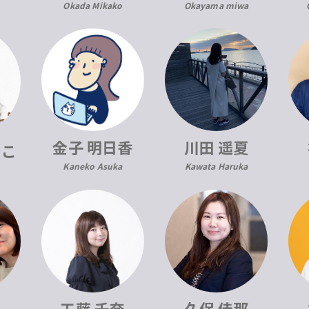
Okada Mikako
Okayama miwa
川田 遥夏
金子 明日香
きこ
Kawata Haruka
Kaneko Asuka
子
工藤 千奈
久保 佳那