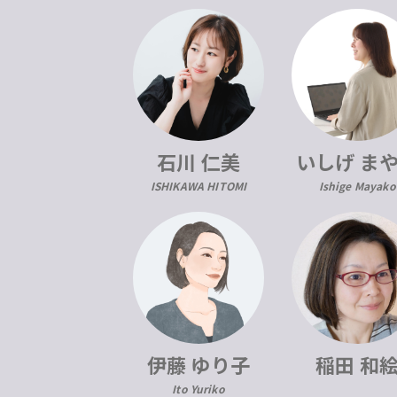
石川 仁美
いしげ ま
ISHIKAWA HITOMI
Ishige Mayako
伊藤 ゆり子
稲田 和
Ito Yuriko