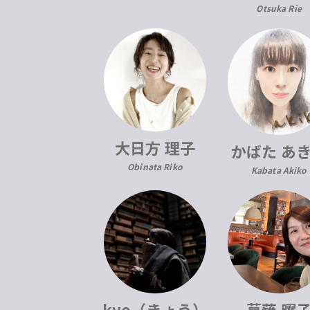
Otsuka Rie
大日方 理子
かばた あ
Obinata Riko
Kabata Akiko
kyo（きょう）
草薙 曜