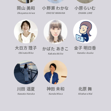
岡山 美和
小野瀬 わかな
小原らいむ
Okayama miwa
ONOSE WAKANA
OHARA LIME
大日方 理子
金子 明日香
かばた あきこ
Obinata Riko
Kaneko Asuka
Kabata Akiko
川田 遥夏
神田 未和
北原 舞
Kawata Haruka
Kanda Miwa
Kitahara Mai