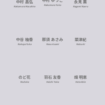
中村 ゆうこ
中村 昌弘
永見 薫
Nakamura Yuko
Nakamura Masahiro
Nagami Kaoru
中谷 柚香
那須 あさみ
菜津紀
Nakaya Yuka
Nasu Asami
Natsuki
のど花
羽石 友香
畑 明恵
Nodoka
Haishi Yuka
Hata Akie