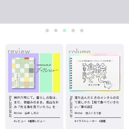
#レビュー
#書籍レビュー
#書
Sun.2026.08.02
Thu.2026.07.30
神戸六甲にて。暮らしの型は、
落ち込んだときのメンタルの立
まだ、仮組みのまま。――高山なお
て直しかた【絵で食べていきた
み『光る海を見ていたら』を読
い／第41回】
む。
Writer
山本 しのぶ
Writer
白ふくろう舎
#レビュー
#書籍レビュー
#イラストレーター
#連載