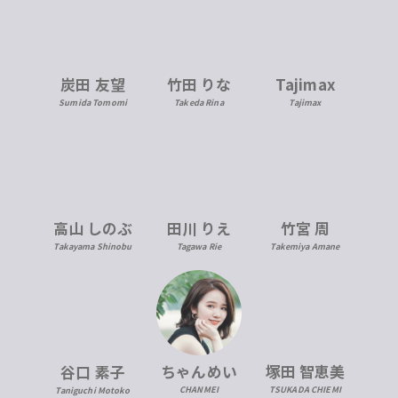
炭田 友望
竹田 りな
Tajimax
Sumida Tomomi
Takeda Rina
Tajimax
高山 しのぶ
田川 りえ
竹宮 周
Takayama Shinobu
Tagawa Rie
Takemiya Amane
ちゃんめい
塚田 智恵美
谷口 素子
CHANMEI
TSUKADA CHIEMI
Taniguchi Motoko