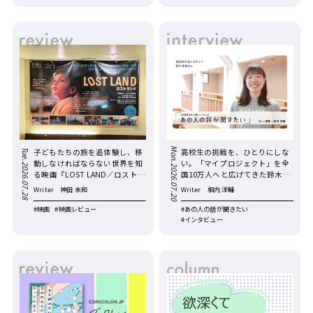
Mon.2026.07.20
子どもたちの旅を追体験し、移
高校生の挑戦を、ひとりにしな
Tue.2026.07.28
動しなければならない世界を知
い。「マイプロジェクト」を全
る――映画『LOST LAND／ロストラ
国10万人へと広げてきた鈴木胡
ンド』
美さんの原点【リレー連載・あ
Writer
神田 未和
Writer
相内 洋輔
の人の話が聞きたい／第17回】
#映画
#映画レビュー
#あの人の話が聞きたい
#インタビュー