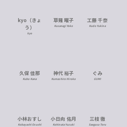
kyo（きょ
草薙 曜子
工藤 千奈
う）
Kusanagi Yoko
Kudo Yukina
kyo
久保 佳那
神代 裕子
ぐみ
Kubo Kana
Kumashiro Hiroko
GUMI
小林おすし
小日向 佑月
三枝 徹
Kobayashi Osushi
Kohinata Yuzuki
Saegusa Toru