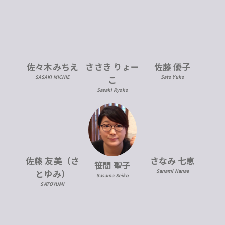
佐々木みちえ
ささき りょー
佐藤 優子
SASAKI MICHIE
こ
Sato Yuko
Sasaki Ryoko
佐藤 友美（さ
さなみ 七恵
笹間 聖子
とゆみ）
Sanami Nanae
Sasama Seiko
SATOYUMI