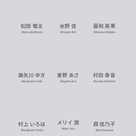
松田 竜太
水野 佳
蓑和 英果
Matsuda Ryuta
Mizuno Kei
Minowa Hideka
美矢川 ゆき
麦野 あさ
村田 幸音
Miyakawa Yuki
Mugino Asa
Murata Sachine
メリイ 潤
村上 いろは
森 佳乃子
Mary Jun
Murakami Iroha
Mori Kanoko