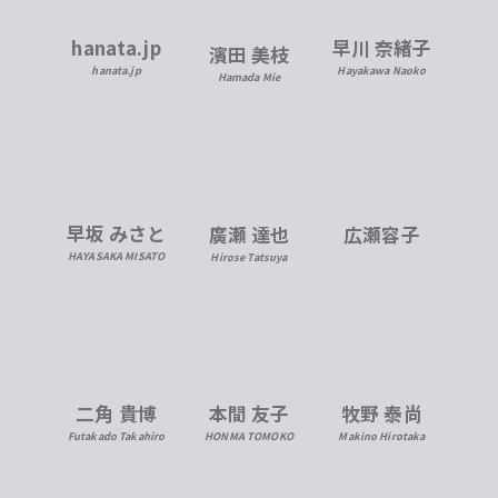
hanata.jp
早川 奈緒子
濱田 美枝
hanata.jp
Hayakawa Naoko
Hamada Mie
早坂 みさと
広瀬容子
廣瀬 達也
HAYASAKA MISATO
Hirose Tatsuya
二角 貴博
本間 友子
牧野 泰尚
Futakado Takahiro
HONMA TOMOKO
Makino Hirotaka