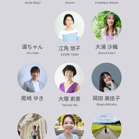
Ueda Shuji
Usami
Umehara Hikaru
運ちゃん
大浦 沙織
江角 悠子
Un-chan
Ooura Saori
EZUMI YUKO
尾崎 ゆき
岡田 美佳子
大塚 吏恵
Okada Mikako
Otsuka Rie