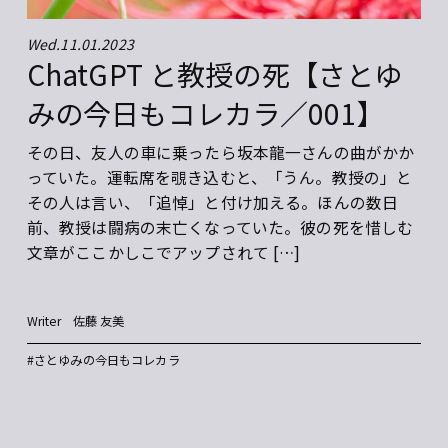
Fri.07.17.2026
Sun
ゆ
自分のために生きることから、
誰かの役に立つために生きるこ
も
とへのマインドリセット
の
かか
」と
―『「また頼みたい」と言われ
日
る人がやっていること』
しむ
フリーランスとして成功するためにはどうすればいい
週
のか。コロナ以降、フリーランス人口は右肩上がりで
ま
ある。Lancersの統計によると、2024年のフリーラン
子
ス人口は1303万人。10年前と比較すると39.1%の増加
る
であると […]
3
Writer
山科 美智子
Wri