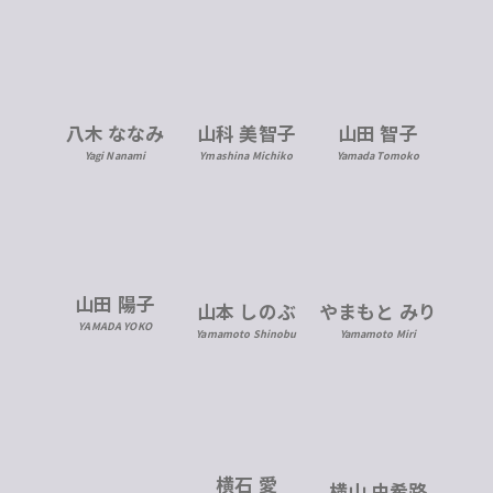
八木 ななみ
山科 美智子
山田 智子
Yagi Nanami
Ymashina Michiko
Yamada Tomoko
山田 陽子
山本 しのぶ
やまもと みり
YAMADA YOKO
Yamamoto Shinobu
Yamamoto Miri
横石 愛
横山 由希路