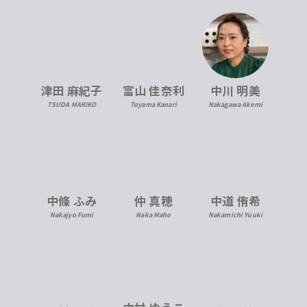
津田 麻紀子
富山 佳奈利
中川 明美
TSUDA MAKIKO
Toyama Kanari
Nakagawa Akemi
中條 ふみ
仲 真穂
中道 侑希
Nakajyo Fumi
Naka Maho
Nakamichi Yuuki