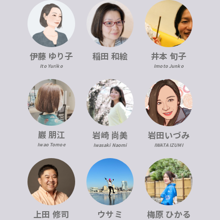
伊藤 ゆり子
稲田 和絵
井本 旬子
Ito Yuriko
Imoto Junko
巖 朋江
岩崎 尚美
岩田いづみ
Iwao Tomoe
Iwasaki Naomi
IWATA IZUMI
上田 修司
ウサミ
梅原 ひかる