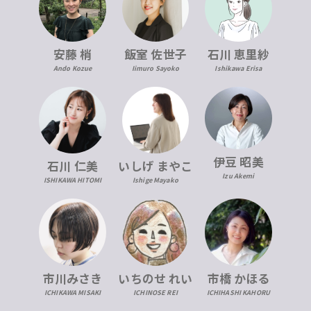
安藤 梢
飯室 佐世子
石川 恵里紗
Ando Kozue
Iimuro Sayoko
Ishikawa Erisa
伊豆 昭美
石川 仁美
いしげ まやこ
Izu Akemi
ISHIKAWA HITOMI
Ishige Mayako
市川みさき
いちのせ れい
市橋 かほる
ICHIKAWA MISAKI
ICHINOSE REI
ICHIHASHI KAHORU