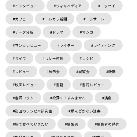
インタビュー
ウィキペディア
エッセイ
カフェ
コレカラ新聞
コンサート
データ分析
ドラマ
マンガ
マンガレビュー
ライター
ライティング
ライブ
リレー連載
レシピ
レビュー
展示会
展覧会
映画
映画レビュー
書籍
書籍レビュー
書評コラム
欲深くてすみません
演劇
炭田のレシピ本研究室
積んどかない読書
絵で食べていきたい
編集者
編集者の時代