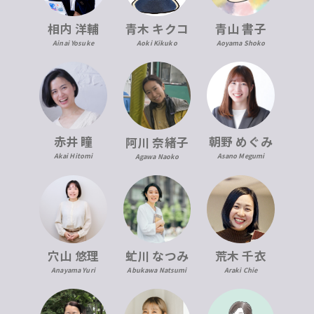
青木 キクコ
相内 洋輔
青山 書子
Aoki Kikuko
Ainai Yosuke
Aoyama Shoko
赤井 瞳
朝野 めぐみ
阿川 奈緒子
Akai Hitomi
Asano Megumi
Agawa Naoko
穴山 悠理
虻川 なつみ
荒木 千衣
Anayama Yuri
Abukawa Natsumi
Araki Chie