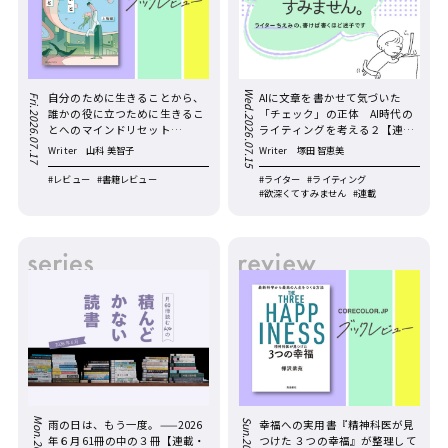
Wed.2026.07.15
自分のために生きることから、
AIに文章を書かせて気づいた
Fri.2026.07.17
誰かの役に立つために生きるこ
「チェック」の正体 AI時代の
とへのマインドリセット
ライティングを考える２【連
―『「また頼みたい」と言われ
載・欲深くてすみません。／第
Writer
山科 美智子
Writer
塚田 智恵美
る人がやっていること』
42回】
#レビュー
#書籍レビュー
#ライター
#ライティング
#欲深くてすみません
#連載
雨の日は、もう一度。——2026
幸福への実用書『精神科医が見
年６月61冊の中の３冊【連載・
つけた ３つの幸福』が整理して